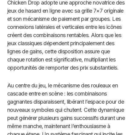
Chicken Drop adopte une approche novatrice des
jeux de hasard en ligne avec sa grille 7×7 originale
et son mécanisme de paiement par groupes. Les
connexions latérales et verticales entre les icônes
créent des combinaisons rentables. Alors que les
jeux classiques dépendent principalement des
lignes de gains, cette disposition assure que
chaque rotation est significative, multipliant les
opportunités de remporter des prix substantiels.
Au centre du jeu, le mécanisme des rouleaux en
cascade entre en scène : les combinaisons
gagnantes disparaissent, libérant l’espace pour de
nouveaux symboles qui chutent. Cette dynamique
peut générer plusieurs gains successifs durant une
même manche, maintenant l’enthousiasme à
chaque étape. Un système fascinant qui incite les