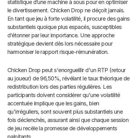
statistique d’une machine à sous pour en optimiser
le divertissement. Chicken Drop ne déçoit jamais.
En tant que jeu à forte volatilité, il procure des gains
substantiels quoique plus espacés, susceptibles
d’étonner par leur importance. Une approche
stratégique devient dès lors nécessaire pour
harmoniser le rapport risque-rémunération.
Chicken Drop peut s'enorgueillir d'un RTP (retour
au joueur) de 96,50%, révélant le taux théorique de
redistribution lors des parties régulières. Les
participants doivent considérer qu'une volatilité
accentuée implique que les gains, bien
qu'irréguliers, sont souvent plus substantiels une
fois déclenchés, assurant ainsi que chaque session
de jeu recèle la promesse de développements
palpitants.