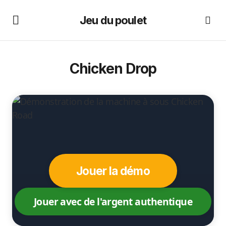
Jeu du poulet
Chicken Drop
Jouer la démo
Jouer avec de l'argent authentique