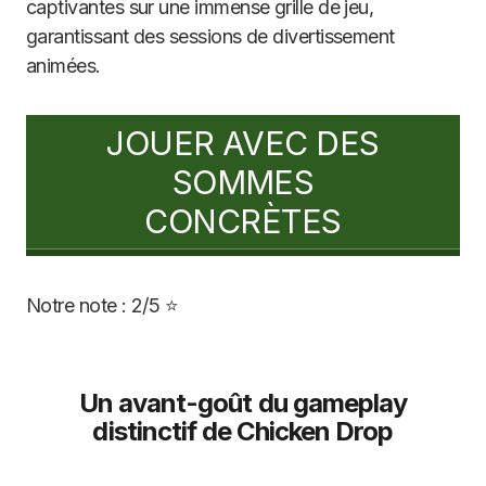
captivantes sur une immense grille de jeu,
garantissant des sessions de divertissement
animées.
JOUER AVEC DES
SOMMES
CONCRÈTES
Notre note : 2/5 ⭐
Un avant-goût du gameplay
distinctif de Chicken Drop