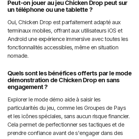
Peut-on jouer au jeu Chicken Drop peut sur
un téléphone ou une tablette ?
Oui, Chicken Drop est parfaitement adapté aux
terminaux mobiles, offrant aux utilisateurs iOS et
Android une expérience immersive avec toutes les
fonctionnalités accessibles, même en situation
nomade.
Quels sont les bénéfices offerts par le mode
démonstration de Chicken Drop en sans
engagement ?
Explorer le mode démo aide à saisir les
particularités du jeu, comme les Groupes de Pays
et les icônes spéciales, sans aucun risque financier.
Cela permet de perfectionner ses tactiques et de
prendre confiance avant de s'engager dans des