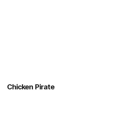
Chicken Pirate