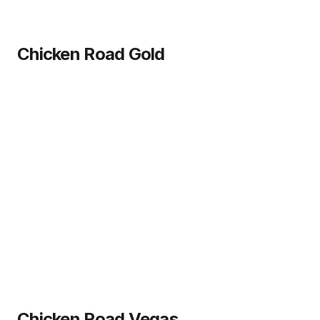
Chicken Road Gold
Chicken Road Vegas