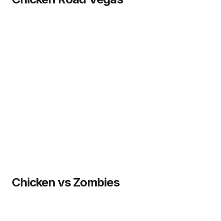
Chicken vs Zombies