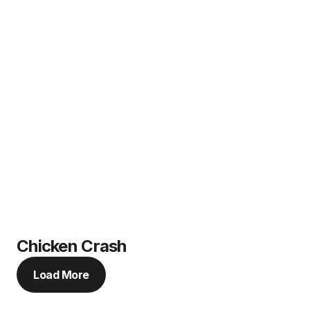
Chicken Crash
Load More