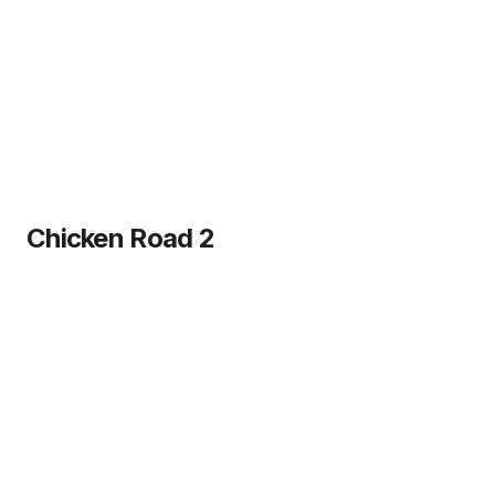
Chicken Road 2