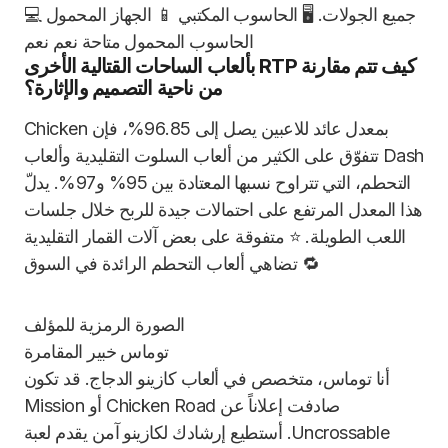
جميع الجولات. 🖥️ الحاسوب المكتبي 📱 الجهاز المحمول 💻
الحاسوب المحمول متاحة نعم نعم
كيف تتم مقارنة RTP بألعاب الساحات القتالية الأخرى
من ناحية التصميم والإثارة؟
بمعدل عائد للاعبين يصل إلى 96.85%، فإن Chicken
Dash تتفوّق على الكثير من ألعاب السلوت التقليدية وألعاب
التحطم، التي تتراوح نسبها المعتادة بين 95% و97%. يدلّ
هذا المعدل المرتفع على احتمالات جيدة للربح خلال جلسات
اللعب الطويلة. ⭐ متفوقة على بعض آلات القمار التقليدية
🔁 تضاهي ألعاب التحطم الرائدة في السوق
توماس
خبير المقامرة
أنا توماس، متخصص في ألعاب كازينو الدجاج. قد تكون
صادفت إعلاناً عن Chicken Road أو Mission
Uncrossable. أستطيع إرشادك لكازينو آمن يقدم لعبة