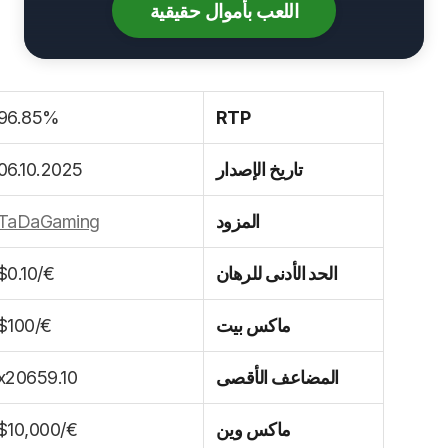
اللعب بأموال حقيقية
96.85%
RTP
تاريخ الإصدار
06.10.2025
المزود
TaDaGaming
الحد الأدنى للرهان
€/$0.10
ماكس بيت
€/$100
المضاعف الأقصى
x20659.10
ماكس وين
€/$10,000