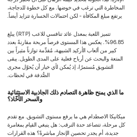
المخاطرة التي ترغب في خوضها. مع كل خطوة للدجاجة،
يرتفع مبلغ المكافأة - لكن احتمالات الخسارة تتزايد أيضاً.
تتميز اللعبة بمعدل عائد تنافسي للاعب (RTP) يبلغ
96.85%. يعكس هذا المستوى فرصاً مربحة مقارنةً بعدد
كبير من ألعاب الأركيد الشبيهة، مُقدِّمة توازناً مثيراً بين
المتعة والبحث عن أرباح فعلية على المدى الطويل. يبقى
التشويق مُستمرًا، إذ يُمكن لأي خيار أن يُحوّل مجرى
الصُّدفة في لحظات.
ما الذي يمنح ظاهرة التصادم ذلك الجاذبية الاستثنائية
والسحر الأخّاذ؟
ميكانيكا الاصطدام هي ما يرفع مستوى التشويق. مع تقدم
كل مرحلة، تتصاعد حدة الترقب: هل ينبغي القيام بمغامرة
جديدة، أم يجدر تحصين الإنجاز مباشرةً؟ هذه القرارات