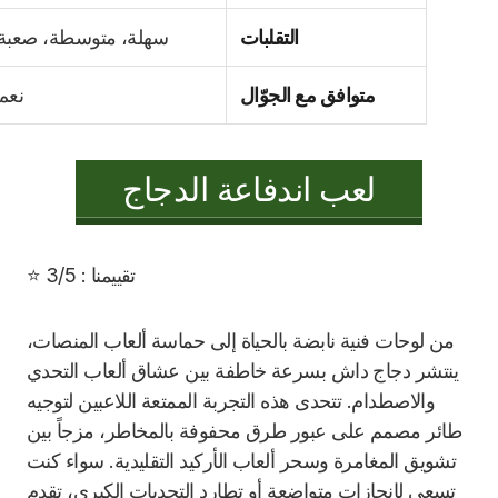
التقلبات
سهلة، متوسطة، صعبة
متوافق مع الجوّال
نعم
لعب اندفاعة الدجاج
تقييمنا : 3/5 ⭐
من لوحات فنية نابضة بالحياة إلى حماسة ألعاب المنصات،
ينتشر دجاج داش بسرعة خاطفة بين عشاق ألعاب التحدي
والاصطدام. تتحدى هذه التجربة الممتعة اللاعبين لتوجيه
طائر مصمم على عبور طرق محفوفة بالمخاطر، مزجاً بين
تشويق المغامرة وسحر ألعاب الأركيد التقليدية. سواء كنت
تسعى لإنجازات متواضعة أو تطارد التحديات الكبرى، تقدم